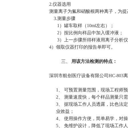
2.
仪器选用
测量离子为氟和硝酸根两种离子，为提
3.
测量步骤
1
）罐车取样（
10ml
左右）；
2
）按比例向样品中加入缓冲液；
3
）上一步骤所得样液用离子分析仪
4
）领取仪器打印的报告单即可。
三、
用该方法检测的特点：
深圳市航创医疗设备有限公司
HC-803
离
1、
可预置测量范围，现场工程师预
2、
测量速度快，每个样品测量只需
3、
据现场工作人员透露，比色法定
业效益；
4、
使用操作方便，简单易学，对操
5、
免维护设计，降低了现场工作人