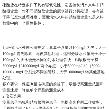
硝酸盐在特定条件下具有强氧化性，适当控制污水来料中硝
酸根含量，对不同硝酸盐含量的废水进行分类处理，会有益
于降低废水处理难度，因而污水来料的硝酸根含量也是来料
检测中的一个硬性指标；
此环保污水处理公司规定，氟离子含量以
100mg/L
为界，大于
100mg/L
需先除氟，再做其他处理，这部分废水和氟离子小于
100mg/L
的废水会走不同的污水处理管线；硝酸根离子有
5000mg/L
和
10000mg/L
两个界点，小于
5000mg/L
和（
5000-
10000
）
mg/L
分别走不同的管线，大于
10000mg/L
转其他基地
处理。
客户要求，保证测量准确度的前提下，尽量提高测量范围和
测量速度，降低单个样品的测量成本。
2.
仪器选用
测量离子为氟和硝酸根两种离子，为提高客户的工作效率，
工程师选用了
HC-803
离子分析仪，此分析仪可同时对氟和硝