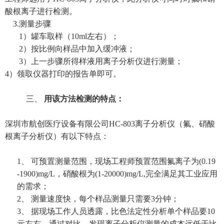
酸根离子进行检测。
3.
测量步骤
1
）罐车取样（
10ml
左右）；
2
）按比例向样品中加入缓冲液；
3
）上一步骤所得样液用离子分析仪进行测量；
4
）领取仪器打印的报告单即可。
三、
用该方法检测的特点：
深圳市航创医疗设备有限公司
HC-803
离子分析仪（氟、硝酸
根离子分析仪）有以下特点：
1、
可预置测量范围，现场工程师预置范围氟离子为
(0.19
-1900)mg/L
，硝酸根为
(1-20000)mg/L,
完全满足其工业应用
的需求；
2、
测量速度快，每个样品测量只需要
3
分钟；
3、
据现场工作人员透露，比色法定性分析单个样品要
10
元左右，通过对比，发现离子分析仪测量的成本远低于比